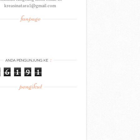
kreasinatara1@gmail.com
fanpage
:
ANDA PENGUNJUNG KE
6
1
9
1
pengikut