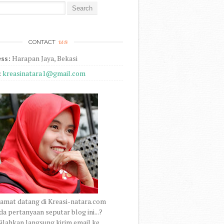
r:
us
CONTACT
ss:
Harapan Jaya, Bekasi
:
kreasinatara1@gmail.com
amat datang di Kreasi-natara.com
a pertanyaan seputar blog ini...?
ilahkan langsung kirim email ke