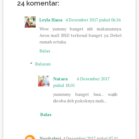
24 komentar:
Leyla Hana
4 Desember 2017 pukul 06.56
Wow yummy banget nih makanannya.
Aeon mall BSD terkenal banget ya. Deket
rumah ortuku.
Balas
Balasan
Natara
6 Desember 2017
pukul 18.01
yummmy banget bun... wajib
dicoba deh pokoknya mah...
Balas
Novitalevi
4 Desember 2017 pukul 07.41