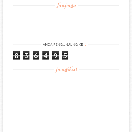
fanpage
:
ANDA PENGUNJUNG KE
8
3
6
4
9
5
pengikut