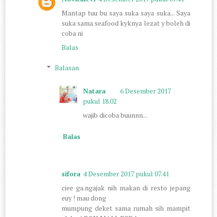
Mantap tuu bu saya suka saya suka... Saya
suka sama seafood kyknya lezat y boleh di
coba ni
Balas
Balasan
Natara
6 Desember 2017
pukul 18.02
wajib dicoba buunnn...
Balas
sifora
4 Desember 2017 pukul 07.41
ciee ga.ngajak nih makan di resto jepang
euy ! mau dong
mumpung deket sama rumah sih mampit