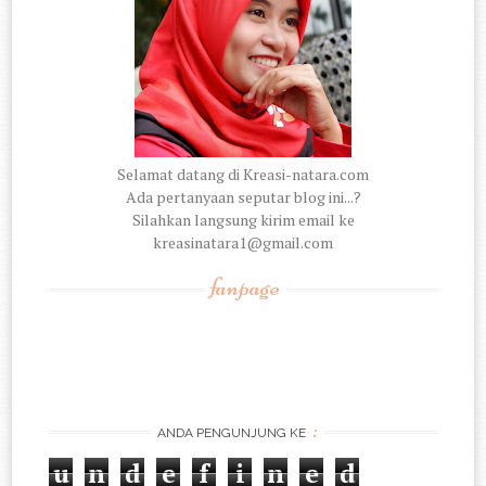
Selamat datang di Kreasi-natara.com
Ada pertanyaan seputar blog ini...?
Silahkan langsung kirim email ke
kreasinatara1@gmail.com
fanpage
:
ANDA PENGUNJUNG KE
u
n
d
e
f
i
n
e
d