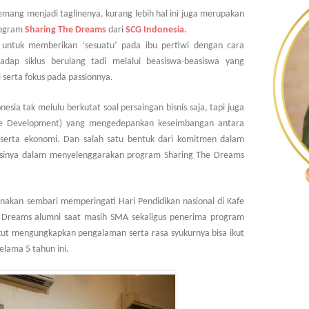
emang menjadi taglinenya, kurang lebih hal ini juga merupakan
rogram
Sharing The Dreams
dari
SCG Indonesia.
t untuk memberikan ‘sesuatu’ pada ibu pertiwi dengan cara
dap siklus berulang tadi melalui beasiswa-beasiswa yang
serta fokus pada passionnya.
ia tak melulu berkutat soal persaingan bisnis saja, tapi juga
ble Development) yang mengedepankan keseimbangan antara
, serta ekonomi. Dan salah satu bentuk dari komitmen dalam
ensinya dalam menyelenggarakan program Sharing The Dreams
nakan sembari memperingati Hari Pendidikan nasional di Kafe
Dreams alumni saat masih SMA sekaligus penerima program
kut mengungkapkan pengalaman serta rasa syukurnya bisa ikut
elama 5 tahun ini.