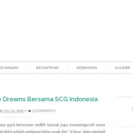
Skip to content
KEUANGAN
KECANTIKAN
KESEHATAN
KULINER
e Dreams Bersama SCG Indonesia
JULI 30, 2018
//
13 COMMENTS
napa garis keturunan sedikit banyak juga mempengaruhi masa
d disini adalah ungkapan kalau anak dari
‘si kaya’ akan menjadi