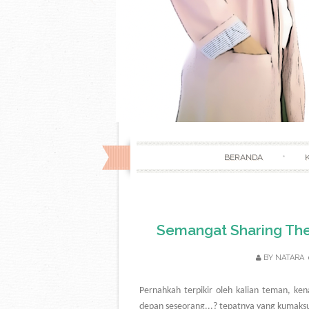
BERANDA
Semangat Sharing Th
BY
NATARA
Pernahkah terpikir oleh kalian teman, ke
depan seseorang...? tepatnya yang kumaksu