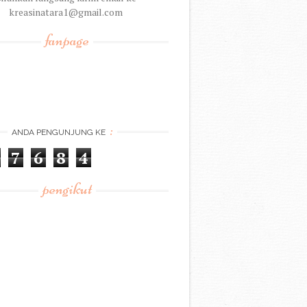
kreasinatara1@gmail.com
fanpage
:
ANDA PENGUNJUNG KE
7
6
8
4
pengikut