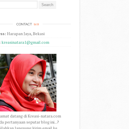
r:
us
CONTACT
ss:
Harapan Jaya, Bekasi
:
kreasinatara1@gmail.com
amat datang di Kreasi-natara.com
a pertanyaan seputar blog ini...?
ilahkan langsung kirim email ke