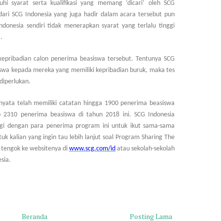
syarat serta kualifikasi yang memang ‘dicari’ oleh SCG
dari SCG Indonesia yang juga hadir dalam acara tersebut pun
nesia sendiri tidak menerapkan syarat yang terlalu tinggi
.
t kepribadian calon penerima beasiswa tersebut. Tentunya SCG
swa kepada mereka yang memiliki kepribadian buruk, maka tes
 diperlukan.
nyata telah memiliki catatan hingga 1900 penerima beasiswa
2310 penerima beasiswa di tahun 2018 ini. SCG Indonesia
rgi dengan para penerima program ini untuk ikut sama-sama
uk kalian yang ingin tau lebih lanjut soal Program Sharing The
g tengok ke websitenya di
www.scg.com/id
atau sekolah-sekolah
sia.
Beranda
Posting Lama