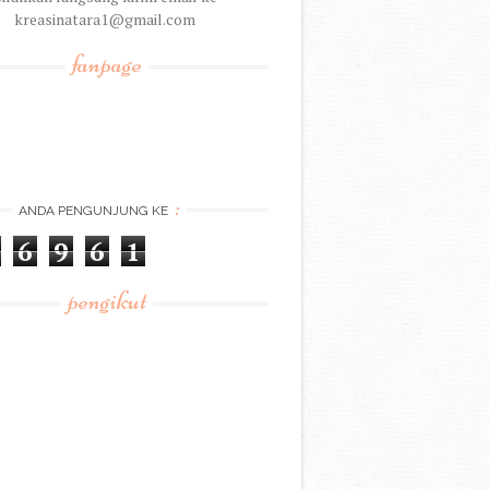
kreasinatara1@gmail.com
fanpage
:
ANDA PENGUNJUNG KE
6
9
6
1
pengikut