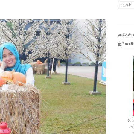
Search fo
Addre
Email
Sel
Ad
S