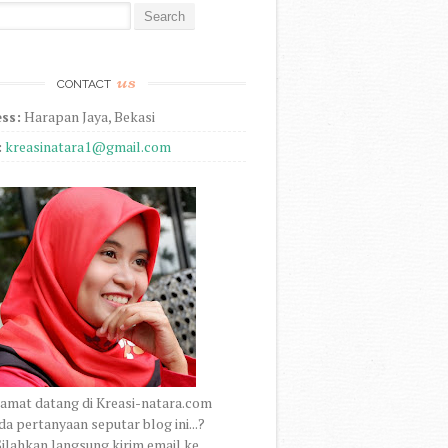
r:
us
CONTACT
ss:
Harapan Jaya, Bekasi
:
kreasinatara1@gmail.com
amat datang di Kreasi-natara.com
a pertanyaan seputar blog ini...?
ilahkan langsung kirim email ke