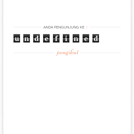
:
ANDA PENGUNJUNG KE
u
n
d
e
f
i
n
e
d
pengikut