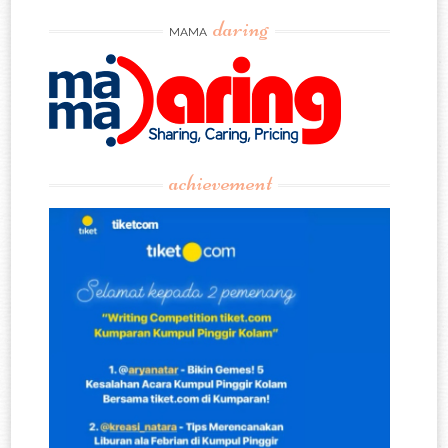
daring
MAMA
achievement