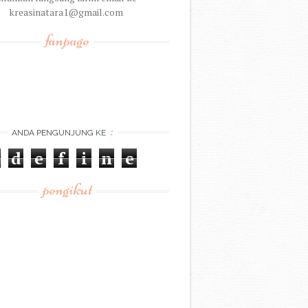
kreasinatara1@gmail.com
fanpage
:
ANDA PENGUNJUNG KE
d
e
f
i
n
e
pengikut