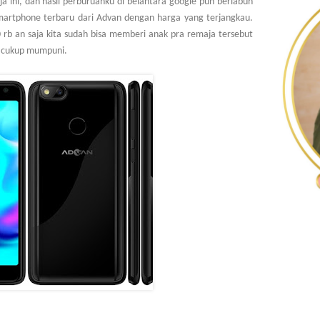
 ini, dan hasil perburuanku di belantara google pun berlabuh
martphone terbaru dari Advan dengan harga yang terjangkau.
 rb an saja kita sudah bisa memberi anak pra remaja tersebut
g cukup mumpuni.