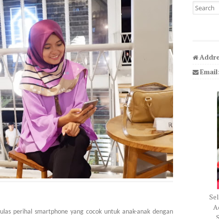
Search fo
Addre
Email
Sel
Ad
ulas perihal smartphone yang cocok untuk anak-anak dengan
S