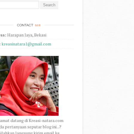
r:
us
CONTACT
ss:
Harapan Jaya, Bekasi
:
kreasinatara1@gmail.com
amat datang di Kreasi-natara.com
a pertanyaan seputar blog ini...?
ilahkan langsung kirim email ke