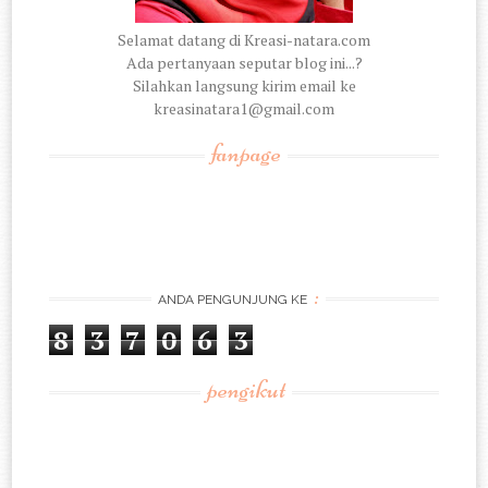
Selamat datang di Kreasi-natara.com
Ada pertanyaan seputar blog ini...?
Silahkan langsung kirim email ke
kreasinatara1@gmail.com
fanpage
:
ANDA PENGUNJUNG KE
8
3
7
0
6
3
pengikut