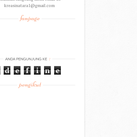
kreasinatara1@gmail.com
fanpage
:
ANDA PENGUNJUNG KE
d
e
f
i
n
e
pengikut