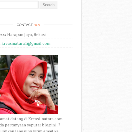
r:
us
CONTACT
ss:
Harapan Jaya, Bekasi
:
kreasinatara1@gmail.com
amat datang di Kreasi-natara.com
a pertanyaan seputar blog ini...?
ilahkan langsung kirim email ke