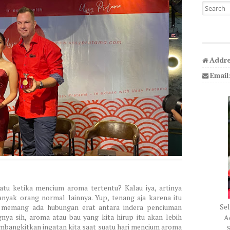
Search fo
Addre
Email
tu ketika mencium aroma tertentu? Kalau iya, artinya
anyak orang normal lainnya. Yup, tenang aja karena itu
Sel
a memang ada hubungan erat antara indera penciuman
ya sih, aroma atau bau yang kita hirup itu akan lebih
Ad
embangkitkan ingatan kita saat suatu hari mencium aroma
S