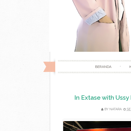
BERANDA
In Extase with Ussy
BY
NATARA
SE