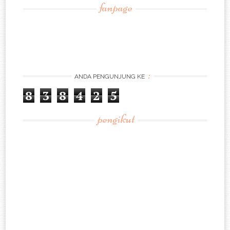
fanpage
:
ANDA PENGUNJUNG KE
8
3
8
4
2
5
pengikut