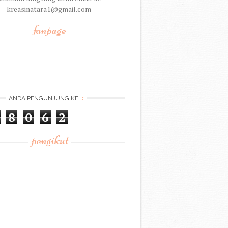
kreasinatara1@gmail.com
fanpage
:
ANDA PENGUNJUNG KE
8
0
6
2
pengikut