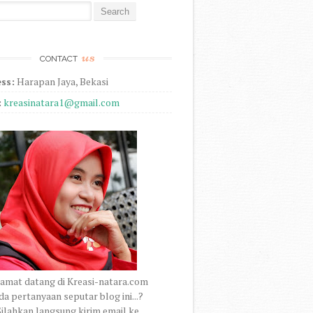
r:
us
CONTACT
ss:
Harapan Jaya, Bekasi
:
kreasinatara1@gmail.com
amat datang di Kreasi-natara.com
a pertanyaan seputar blog ini...?
ilahkan langsung kirim email ke