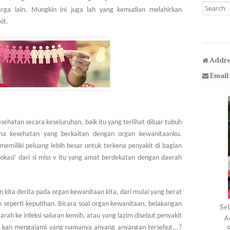
Search fo
rga lain. Mungkin ini juga lah yang kemudian melahirkan
it.
Addre
Email
ehatan secara keseluruhan, baik itu yang terlihat diluar tubuh
ma kesehatan yang berkaitan dengan organ kewanitaanku.
memiliki peluang lebih besar untuk terkena penyakit di bagian
lokasi’ dari si miss v itu yang amat berdekatan dengan daerah
 kita derita pada organ kewanitaan kita, dari mulai yang berat
n seperti keputihan. Bicara soal organ kewanitaan, belakangan
Sel
rah ke infeksi saluran kemih, atau yang lazim disebut penyakit
Ad
S
ah kan mengalami yang namanya anyang anyangan tersebut...?