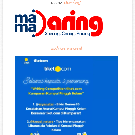
daring
MAMA
achievement