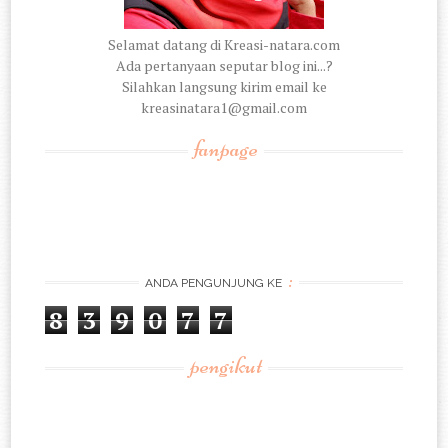
Selamat datang di Kreasi-natara.com
Ada pertanyaan seputar blog ini...?
Silahkan langsung kirim email ke
kreasinatara1@gmail.com
fanpage
:
ANDA PENGUNJUNG KE
8
3
9
0
7
7
pengikut