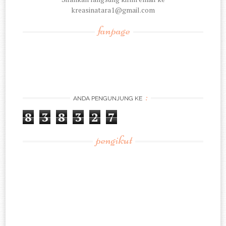
kreasinatara1@gmail.com
fanpage
:
ANDA PENGUNJUNG KE
8
3
8
3
2
7
pengikut