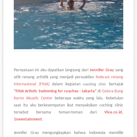
Pernyataan ini aku dapatkan langsung dari
Jennifer Gray
sang
atlit renang artistik yang menjadi perwakilan
federasi renang
internasional (FINA)
dalam kegiatan
bertajuk
coaching clinic
“FINA Artistic Swimming for coaches - Jakarta”
di
Gelora Bung
Karno Akuatic Center
beberapa waktu yang lalu. Kebetulan
saat itu aku berkesempatan ikut menyaksikan coching clinic
tersebut bersama teman-teman dari
Viva.co.id,
1newstainment.
Jennifer Gray mengungkapkan bahwa Indonesia memiliki