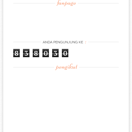
fanpage
:
ANDA PENGUNJUNG KE
8
3
8
0
3
0
pengikut