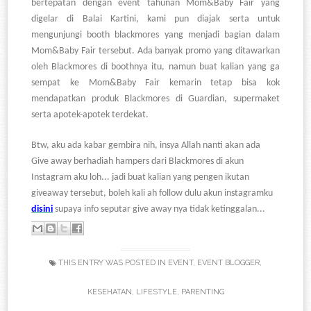
bertepatan dengan event tahunan Mom&Baby Fair yang
digelar di Balai Kartini, kami pun diajak serta untuk
mengunjungi booth blackmores yang menjadi bagian dalam
Mom&Baby Fair tersebut. Ada banyak promo yang ditawarkan
oleh Blackmores di boothnya itu, namun buat kalian yang ga
sempat ke Mom&Baby Fair kemarin tetap bisa kok
mendapatkan produk Blackmores di Guardian, supermaket
serta apotek-apotek terdekat.
Btw, aku ada kabar gembira nih, insya Allah nanti akan ada
Give away berhadiah hampers dari Blackmores di akun
Instagram aku loh... jadi buat kalian yang pengen ikutan
giveaway tersebut, boleh kali ah follow dulu akun instagramku
disini
supaya info seputar give away nya tidak ketinggalan...
THIS ENTRY WAS POSTED IN
EVENT
,
EVENT BLOGGER
,
KESEHATAN
,
LIFESTYLE
,
PARENTING