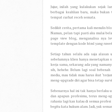
Jujur, inilah yang kulakukan sejak l
berbagai keahlian baru, maka bukan 
tempat curhat receh semata.
Sedikit cerita, pertama kali menulis bl
Namun, pelan tapi pasti aku mulai bel
page view blog, menganalisa nya le
template dengan kode html yang ruwet,
Setiap tahun selalu ada saja alasan 
sebelumnya klien hanya menetapkan st
kerja sama, sekarang ada yang namanya 
sih, hehehe. Belum lagi soal bebenah 
media, mau tidak mau harus ikut ‘terju
meng-upgrade diri agar bisa tetap sur
Sebenarnya hal ini tak hanya berlaku
dan apapun profesimu, terus meng-upg
rahasia lagi kan kalau di semua profesi
begitu kata hukum alam. Jadi, yuk seman