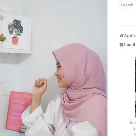
Search fo
Addre
Email
Sel
Ad
S