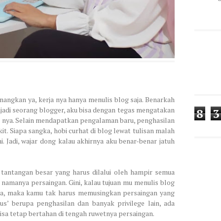
yenangkan ya, kerja nya hanya menulis blog saja. Benarkah
jadi seorang blogger, aku bisa dengan tegas mengatakan
8
3
g nya. Selain mendapatkan pengalaman baru, penghasilan
kit. Siapa sangka, hobi curhat di blog lewat tulisan malah
ni. Jadi, wajar dong kalau akhirnya aku benar-benar jatuh
tantangan besar yang harus dilalui oleh hampir semua
 namanya persaingan. Gini, kalau tujuan mu menulis blog
ja, maka kamu tak harus memusingkan persaingan yang
us’ berupa penghasilan dan banyak privilege lain, ada
isa tetap bertahan di tengah ruwetnya persaingan.