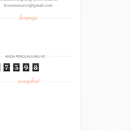
kreasinatara1@gmail.com
fanpage
:
ANDA PENGUNJUNG KE
7
3
9
8
pengikut