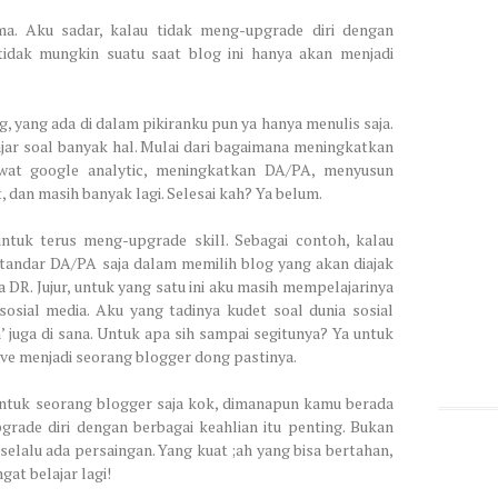
ama. Aku sadar, kalau tidak meng-upgrade diri dengan
tidak mungkin suatu saat blog ini hanya akan menjadi
og, yang ada di dalam pikiranku pun ya hanya menulis saja.
ajar soal banyak hal. Mulai dari bagaimana meningkatkan
wat google analytic, meningkatkan DA/PA, menyusun
 dan masih banyak lagi. Selesai kah? Ya belum.
untuk terus meng-upgrade skill. Sebagai contoh, kalau
andar DA/PA saja dalam memilih blog yang akan diajak
DR. Jujur, untuk yang satu ini aku masih mempelajarinya
sosial media. Aku yang tadinya kudet soal dunia sosial
n’ juga di sana. Untuk apa sih sampai segitunya? Ya untuk
vive menjadi seorang blogger dong pastinya.
 untuk seorang blogger saja kok, dimanapun kamu berada
rade diri dengan berbagai keahlian itu penting. Bukan
 selalu ada persaingan. Yang kuat ;ah yang bisa bertahan,
gat belajar lagi!