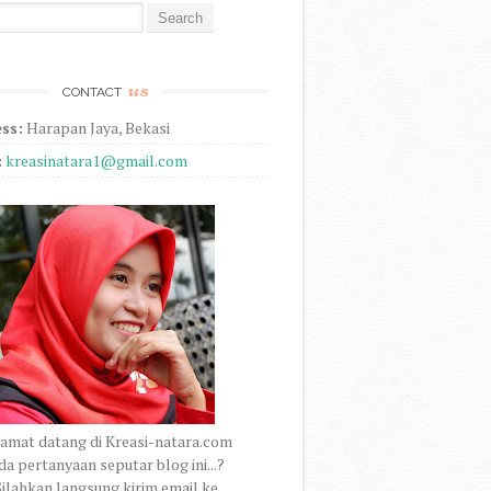
r:
us
CONTACT
ss:
Harapan Jaya, Bekasi
:
kreasinatara1@gmail.com
amat datang di Kreasi-natara.com
a pertanyaan seputar blog ini...?
ilahkan langsung kirim email ke