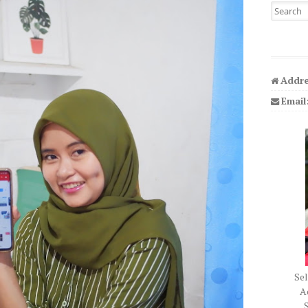
Search fo
Addre
Email
Sel
Ad
S