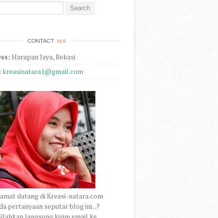
r:
us
CONTACT
ss:
Harapan Jaya, Bekasi
:
kreasinatara1@gmail.com
amat datang di Kreasi-natara.com
a pertanyaan seputar blog ini...?
ilahkan langsung kirim email ke