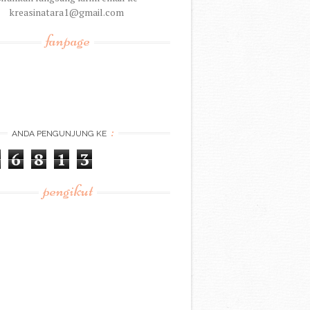
kreasinatara1@gmail.com
fanpage
:
ANDA PENGUNJUNG KE
6
8
1
3
pengikut