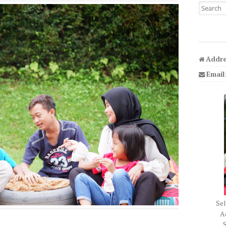
Search fo
Addre
Email
Sel
Ad
S