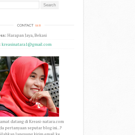
r:
us
CONTACT
ss:
Harapan Jaya, Bekasi
:
kreasinatara1@gmail.com
amat datang di Kreasi-natara.com
a pertanyaan seputar blog ini...?
ilahkan langsung kirim email ke