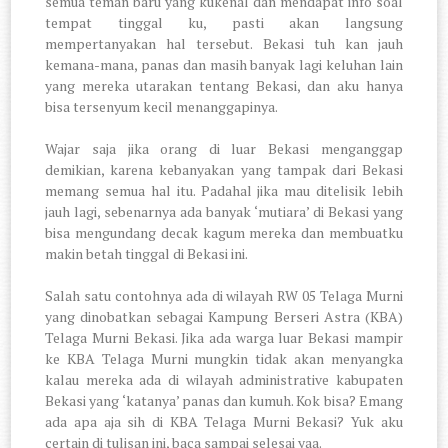
semua teman baru yang kukenal dan mendapat info soal
tempat tinggal ku, pasti akan langsung
mempertanyakan hal tersebut. Bekasi tuh kan jauh
kemana-mana, panas dan masih banyak lagi keluhan lain
yang mereka utarakan tentang Bekasi, dan aku hanya
bisa tersenyum kecil menanggapinya.
Wajar saja jika orang di luar Bekasi menganggap
demikian, karena kebanyakan yang tampak dari Bekasi
memang semua hal itu. Padahal jika mau ditelisik lebih
jauh lagi, sebenarnya ada banyak ‘mutiara’ di Bekasi yang
bisa mengundang decak kagum mereka dan membuatku
makin betah tinggal di Bekasi ini.
Salah satu contohnya ada di wilayah RW 05 Telaga Murni
yang dinobatkan sebagai Kampung Berseri Astra (KBA)
Telaga Murni Bekasi. Jika ada warga luar Bekasi mampir
ke KBA Telaga Murni mungkin tidak akan menyangka
kalau mereka ada di wilayah administrative kabupaten
Bekasi yang ‘katanya’ panas dan kumuh. Kok bisa? Emang
ada apa aja sih di KBA Telaga Murni Bekasi? Yuk aku
certain di tulisan ini, baca sampai selesai yaa.