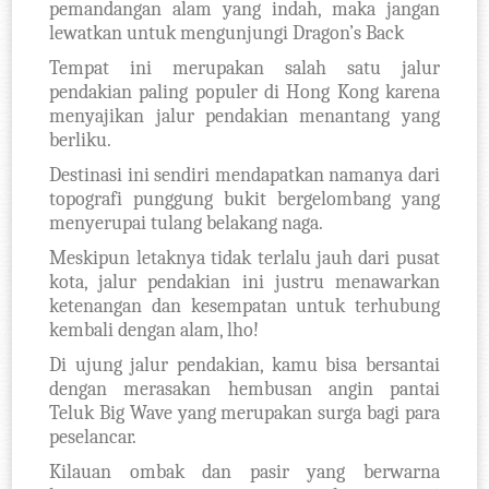
pemandangan alam yang indah, maka jangan
lewatkan untuk mengunjungi Dragon’s Back
Tempat ini merupakan salah satu jalur
pendakian paling populer di Hong Kong karena
menyajikan jalur pendakian menantang yang
berliku.
Destinasi ini sendiri mendapatkan namanya dari
topografi punggung bukit bergelombang yang
menyerupai tulang belakang naga.
Meskipun letaknya tidak terlalu jauh dari pusat
kota, jalur pendakian ini justru menawarkan
ketenangan dan kesempatan untuk terhubung
kembali dengan alam, lho!
Di ujung jalur pendakian, kamu bisa bersantai
dengan merasakan hembusan angin pantai
Teluk Big Wave yang merupakan surga bagi para
peselancar.
Kilauan ombak dan pasir yang berwarna