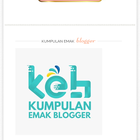
blogger
KUMPULAN EMAK