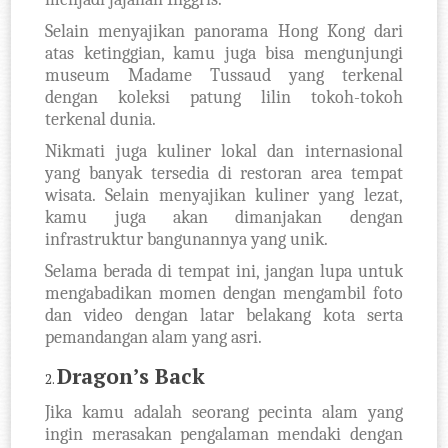
Selain menyajikan panorama Hong Kong dari
atas ketinggian, kamu juga bisa mengunjungi
museum Madame Tussaud yang terkenal
dengan koleksi patung lilin tokoh-tokoh
terkenal dunia.
Nikmati juga kuliner lokal dan internasional
yang banyak tersedia di restoran area tempat
wisata. Selain menyajikan kuliner yang lezat,
kamu juga akan dimanjakan dengan
infrastruktur bangunannya yang unik.
Selama berada di tempat ini, jangan lupa untuk
mengabadikan momen dengan mengambil foto
dan video dengan latar belakang kota serta
pemandangan alam yang asri.
Dragon’s Back
2.
Jika kamu adalah seorang pecinta alam yang
ingin merasakan pengalaman mendaki dengan