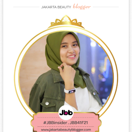
blogger
JAKARTA BEAUTY