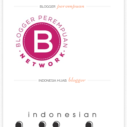
perempuan
BLOGGER
blogger
INDONESIA HIJAB