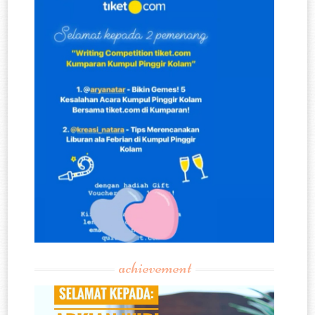
achievement