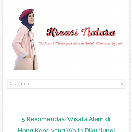
Skip to content
5 Rekomendasi Wisata Alam di
Hong Kong yang Wajib Dikunjungi