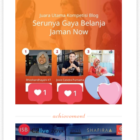
achievement