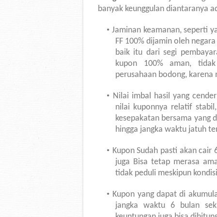
banyak keunggulan diantaranya a
•
Jaminan keamanan, seperti y
FF 100% dijamin oleh negara
baik itu dari segi pembay
kupon 100% aman, tidak p
perusahaan bodong, karena 
•
Nilai imbal hasil yang cender
nilai kuponnya relatif sta
kesepakatan bersama yang di
hingga jangka waktu jatuh t
•
Kupon Sudah pasti akan cair 6
juga Bisa tetap merasa am
tidak peduli meskipun kondi
•
Kupon yang dapat
di akumul
jangka waktu 6 bulan sek
keuntungan juga bisa dihitung