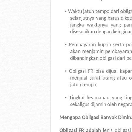
•
Waktu jatuh tempo dari obligas
selanjutnya yang harus diket
jangka waktunya yang pan
disesuaikan dengan keinginan 
•
Pembayaran kupon serta pok
akan menjamin pembayaranny
dibandingkan obligasi dari p
•
Obligasi FR bisa dijual kapa
menjual surat utang atau o
jatuh tempo.
•
Tingkat keamanan yang tingg
sekaligus dijamin oleh negara
Mengapa Obligasi Banyak Dimina
Obligasi
FR adalah
jenis obligas