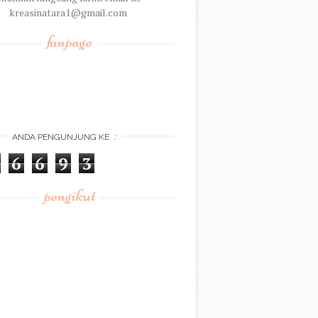
kreasinatara1@gmail.com
fanpage
:
ANDA PENGUNJUNG KE
6
6
9
3
pengikut