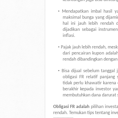
•
Mendapatkan imbal hasil ya
maksimal bunga yang dijami
hal ini jauh lebih rendah 
dijadikan sebagai instrume
inflasi.
•
Pajak jauh lebih rendah, mesk
dari pencairan kupon adala
rendah dibandingkan dengan 
•
Bisa dijual sebelum tanggal
obligasi FR relatif panjan
tidak perlu khawatir karena 
berakhir kepada investor y
membutuhkan dana darurat su
Obligasi FR adalah
pilihan invest
rendah.
Temukan tips tentang inv