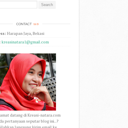
r:
us
CONTACT
ss:
Harapan Jaya, Bekasi
:
kreasinatara1@gmail.com
amat datang di Kreasi-natara.com
a pertanyaan seputar blog ini...?
ilahkan langsung kirim email ke