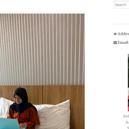
Search fo
Addre
Email
Sel
Ad
S