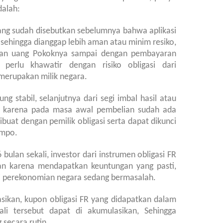
dalah:
ang sudah disebutkan sebelumnya bahwa aplikasi
 sehingga dianggap lebih aman atau minim resiko,
aran uang Pokoknya sampai dengan pembayaran
erlu khawatir dengan risiko obligasi dari
merupakan milik negara.
ung stabil, selanjutnya dari segi imbal hasil atau
bil, karena pada masa awal pembelian sudah ada
buat dengan pemilik obligasi serta dapat dikunci
empo.
 bulan sekali, investor dari instrumen obligasi FR
an karena mendapatkan keuntungan yang pasti,
si perekonomian negara sedang bermasalah.
asikan
, kupon obligasi FR yang didapatkan dalam
ali tersebut dapat
di akumulasikan
, Sehingga
 secara rutin.