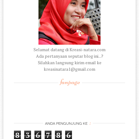
Selamat datang di Kreasi-natara.com
Ada pertanyaan seputar blog ini...?
Silahkan langsung kirim email ke
kreasinatara1@gmail.com
fanpage
:
ANDA PENGUNJUNG KE
8
3
6
7
8
6