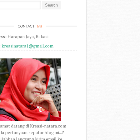
r:
us
CONTACT
ss:
Harapan Jaya, Bekasi
:
kreasinatara1@gmail.com
amat datang di Kreasi-natara.com
a pertanyaan seputar blog ini...?
ilahkan langsung kirim email ke