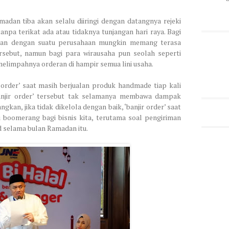
adan tiba akan selalu diiringi dengan datangnya rejeki
npa terikat ada atau tidaknya tunjangan hari raya. Bagi
aan dengan suatu perusahaan mungkin memang terasa
rsebut, namun bagi para wirausaha pun seolah seperti
melimpahnya orderan di hampir semua lini usaha.
 order’ saat masih berjualan produk handmade tiap kali
njir order’ tersebut tak selamanya membawa dampak
gkan, jika tidak dikelola dengan baik, ‘banjir order’ saat
 boomerang bagi bisnis kita, terutama soal pengiriman
d selama bulan Ramadan itu.