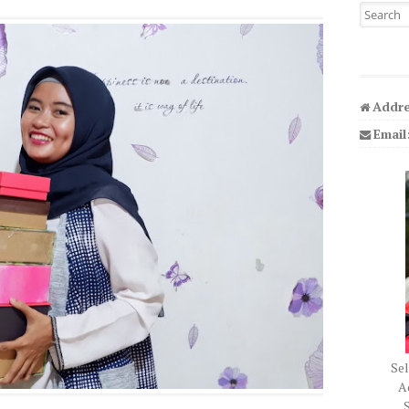
Search fo
Addre
Email
Sel
Ad
S