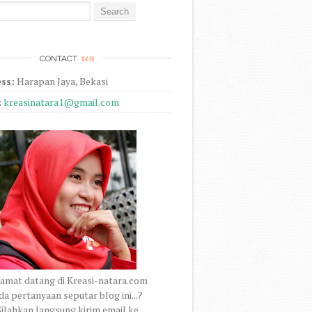
r:
us
CONTACT
ss:
Harapan Jaya, Bekasi
:
kreasinatara1@gmail.com
amat datang di Kreasi-natara.com
a pertanyaan seputar blog ini...?
ilahkan langsung kirim email ke