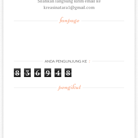
Silahkan langsung kirim email ke
kreasinatara1@gmail.com
fanpage
:
ANDA PENGUNJUNG KE
8
3
6
9
4
8
pengikut