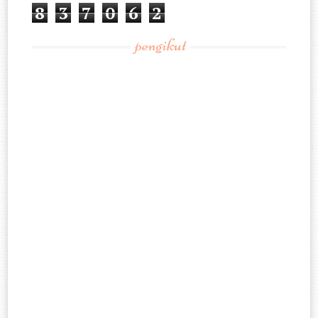
8
3
7
0
6
2
pengikut