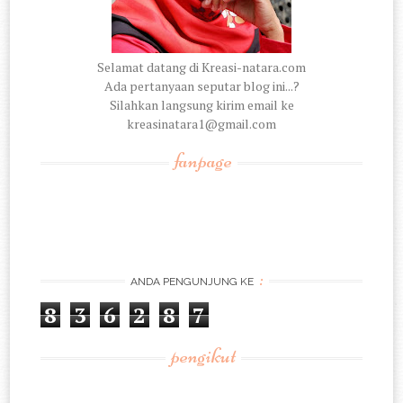
Selamat datang di Kreasi-natara.com
Ada pertanyaan seputar blog ini...?
Silahkan langsung kirim email ke
kreasinatara1@gmail.com
fanpage
:
ANDA PENGUNJUNG KE
8
3
6
2
8
7
pengikut