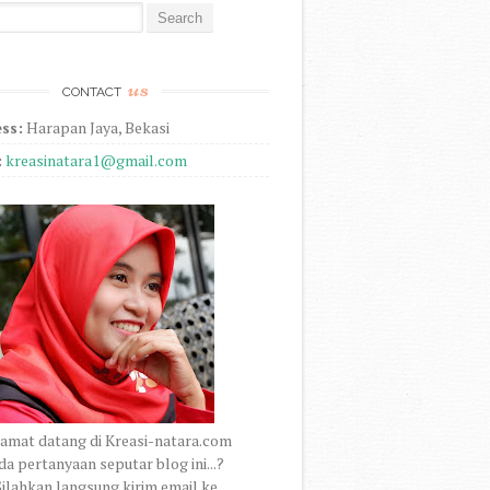
r:
us
CONTACT
ss:
Harapan Jaya, Bekasi
:
kreasinatara1@gmail.com
amat datang di Kreasi-natara.com
a pertanyaan seputar blog ini...?
ilahkan langsung kirim email ke