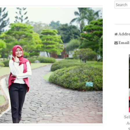
Search fo
Addre
Email
Sel
Ad
S