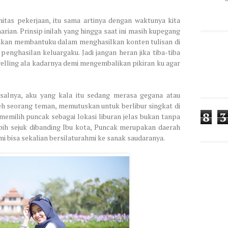
nitas pekerjaan, itu sama artinya dengan waktunya kita
harian. Prinsip inilah yang hingga saat ini masih kupegang
s akan membantuku dalam menghasilkan konten tulisan di
enghasilan keluargaku. Jadi jangan heran jika tiba-tiba
lling ala kadarnya demi mengembalikan pikiran ku agar
salnya, aku yang kala itu sedang merasa gegana atau
leh seorang teman, memutuskan untuk berlibur singkat di
8
3
memilih puncak sebagai lokasi liburan jelas bukan tanpa
ebih sejuk dibanding Ibu kota, Puncak merupakan daerah
mi bisa sekalian bersilaturahmi ke sanak saudaranya.