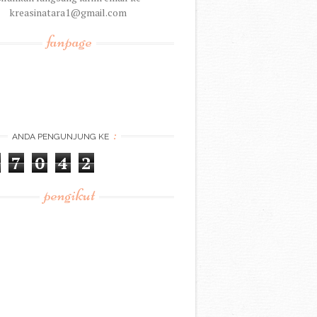
kreasinatara1@gmail.com
fanpage
:
ANDA PENGUNJUNG KE
7
0
4
2
pengikut