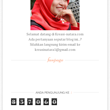
Selamat datang di Kreasi-natara.com
Ada pertanyaan seputar blog ini...?
Silahkan langsung kirim email ke
kreasinatara1@gmail.com
fanpage
:
ANDA PENGUNJUNG KE
8
3
7
0
6
0