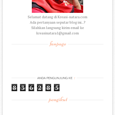
Selamat datang di Kreasi-natara.com
Ada pertanyaan seputar blog ini...?
Silahkan langsung kirim email ke
kreasinatara1@gmail.com
fanpage
:
ANDA PENGUNJUNG KE
8
3
6
2
8
5
pengikut