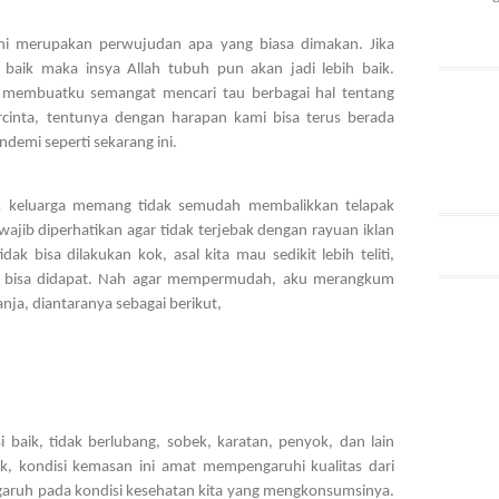
ini merupakan perwujudan apa yang biasa dimakan. Jika 
aik maka insya Allah tubuh pun akan jadi lebih baik. 
a membuatku semangat mencari tau berbagai hal tentang 
rcinta, tentunya dengan harapan kami bisa terus berada 
demi seperti sekarang ini.
k keluarga memang tidak semudah membalikkan telapak 
wajib diperhatikan agar tidak terjebak dengan rayuan iklan 
ak bisa dilakukan kok, asal kita mau sedikit lebih teliti, 
i bisa didapat. Nah agar mempermudah, aku merangkum 
anja, diantaranya sebagai berikut,
baik, tidak berlubang, sobek, karatan, penyok, dan lain 
k, kondisi kemasan ini amat mempengaruhi kualitas dari 
aruh pada kondisi kesehatan kita yang mengkonsumsinya. 