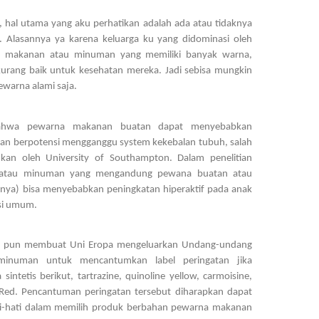
 hal utama yang aku perhatikan adalah ada atau tidaknya 
Alasannya ya karena keluarga ku yang didominasi oleh 
 makanan atau minuman yang memiliki banyak warna, 
rang baik untuk kesehatan mereka. Jadi sebisa mungkin 
ewarna alami saja.
bahwa pewarna makanan buatan dapat menyebabkan 
dan berpotensi mengganggu system kekebalan tubuh, salah 
ukan oleh University of Southampton. Dalam penelitian 
 atau minuman yang mengandung pewana buatan atau 
nya) bisa menyebabkan peningkatan hiperaktif pada anak 
asi umum.
ebut pun membuat Uni Eropa mengeluarkan Undang-undang 
inuman untuk mencantumkan label peringatan jika 
ntetis berikut, tartrazine, quinoline yellow, carmoisine, 
 Red. Pencantuman peringatan tersebut diharapkan dapat 
-hati dalam memilih produk berbahan pewarna makanan 