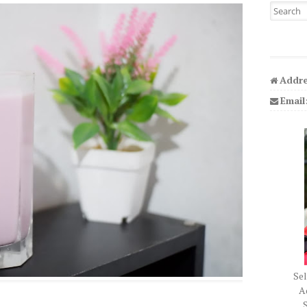
Search fo
Addre
Email
Sel
Ad
S