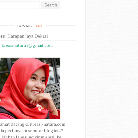
r:
us
CONTACT
ss:
Harapan Jaya, Bekasi
:
kreasinatara1@gmail.com
amat datang di Kreasi-natara.com
a pertanyaan seputar blog ini...?
ilahkan langsung kirim email ke