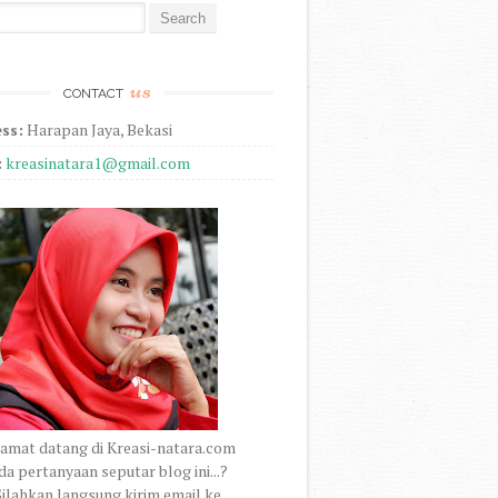
r:
us
CONTACT
ss:
Harapan Jaya, Bekasi
:
kreasinatara1@gmail.com
amat datang di Kreasi-natara.com
a pertanyaan seputar blog ini...?
ilahkan langsung kirim email ke