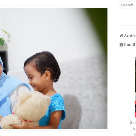
Search fo
Addre
Email
Sel
Ad
S