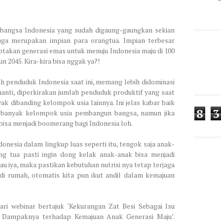
 bangsa Indonesia yang sudah digaung-gaungkan sekian
uga merupakan impian para orangtua. Impian terbesar
ptakan generasi emas untuk menuju Indonesia maju di 100
n 2045. Kira-kira bisa nggak ya?!
ah penduduk Indonesia saat ini, memang lebih didominasi
nanti, diperkirakan jumlah penduduk produktif yang saat
yak dibanding kelompok usia lainnya. Ini jelas kabar baik
8
3
h banyak kelompok usia pembangun bangsa, namun jika
u bisa menjadi boomerang bagi Indonesia loh.
donesia dalam lingkup luas seperti itu, tengok saja anak-
ng tua pasti ingin dong kelak anak-anak bisa menjadi
au iya, maka pastikan kebutuhan nutrisi nya tetap terjaga
 di rumah, otomatis kita pun ikut andil dalam kemajuan
i webinar bertajuk ‘Kekurangan Zat Besi Sebagai Isu
n Dampaknya terhadap Kemajuan Anak Generasi Maju’.