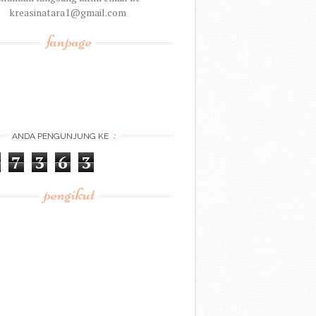
kreasinatara1@gmail.com
fanpage
:
ANDA PENGUNJUNG KE
7
3
6
3
pengikut