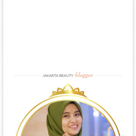
blogger
JAKARTA BEAUTY