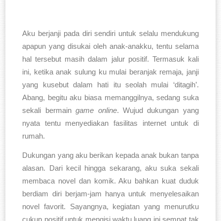
Aku berjanji pada diri sendiri untuk selalu mendukung 
apapun yang disukai oleh anak-anakku, tentu selama 
hal tersebut masih dalam jalur positif. Termasuk kali 
ini, ketika anak sulung ku mulai beranjak remaja, janji 
yang kusebut dalam hati itu seolah mulai ‘ditagih’. 
Abang, begitu aku biasa memanggilnya, sedang suka 
sekali bermain 
game online
. Wujud dukungan yang 
nyata tentu menyediakan fasilitas internet untuk di 
rumah.
Dukungan yang aku berikan kepada anak bukan tanpa 
alasan. Dari kecil hingga sekarang, aku suka sekali 
membaca novel dan komik. Aku bahkan kuat duduk 
berdiam diri berjam-jam hanya untuk menyelesaikan 
novel favorit. Sayangnya, kegiatan yang menurutku 
cukup positif untuk mengisi waktu luang ini sempat tak 