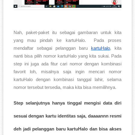
Nah, paket-paket itu sebagai gambaran untuk kita 
yang mau pindah ke kartuHalo.  Pada proses 
mendaftar sebagai pelanggan baru 
kartuHalo
, kita 
nanti bisa pilih nomor kartuHalo yang kita sukai. Pada 
step ini juga ada fitur cari nomor dengan kombinasi 
favorit loh, misalnya saja ingin mencari nomor 
kartuHalo dengan kombinasi tanggal lahir, selama 
nomor tersebut tersedia, maka kita bisa memilihnya.
Step selanjutnya hanya tinggal mengisi data diri 
sesuai dengan kartu identitas saja, daaaannn resmi 
deh jadi pelanggan baru kartuHalo dan bisa akses 