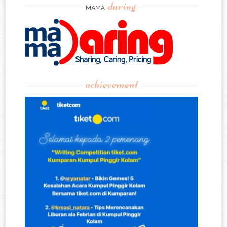
daring
MAMA
achievement