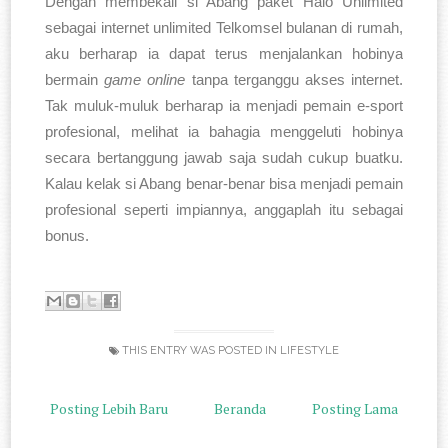
Dengan membekali si Abang paket Halo Unlimited 
sebagai internet unlimited Telkomsel bulanan di rumah, 
aku berharap ia dapat terus menjalankan hobinya 
bermain
 game online
 tanpa terganggu akses internet. 
Tak muluk-muluk berharap ia menjadi pemain e-sport 
profesional, melihat ia bahagia menggeluti hobinya 
secara bertanggung jawab saja sudah cukup buatku. 
Kalau kelak si Abang benar-benar bisa menjadi pemain 
profesional seperti impiannya, anggaplah itu sebagai 
bonus. 
THIS ENTRY WAS POSTED IN
LIFESTYLE
Posting Lebih Baru
Beranda
Posting Lama