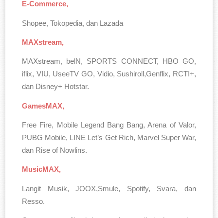
E-Commerce,
Shopee, Tokopedia, dan Lazada
MAXstream,
MAXstream, belN, SPORTS CONNECT, HBO GO, 
iflix, VIU, UseeTV GO, Vidio, Sushiroll,Genflix, RCTI+, 
dan Disney+ Hotstar.
GamesMAX,
Free Fire, Mobile Legend Bang Bang, Arena of Valor, 
PUBG Mobile, LINE Let’s Get Rich, Marvel Super War, 
dan Rise of Nowlins.
MusicMAX,
Langit Musik, JOOX,Smule, Spotify, Svara, dan 
Resso.