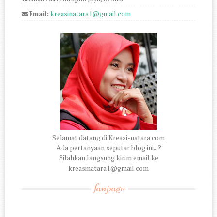
Email:
kreasinatara1@gmail.com
Selamat datang di Kreasi-natara.com
Ada pertanyaan seputar blog ini...?
Silahkan langsung kirim email ke
kreasinatara1@gmail.com
fanpage