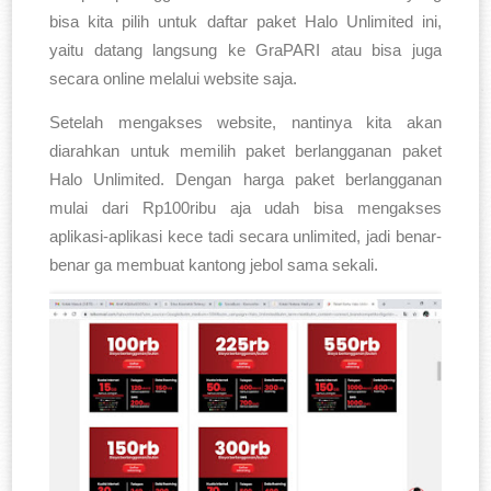
bisa kita pilih untuk daftar paket Halo Unlimited ini, 
yaitu datang langsung ke GraPARI atau bisa juga 
secara online melalui website saja.
Setelah mengakses website, nantinya kita akan 
diarahkan untuk memilih paket berlangganan paket 
Halo Unlimited. Dengan harga paket berlangganan 
mulai dari Rp100ribu aja udah bisa mengakses 
aplikasi-aplikasi kece tadi secara unlimited, jadi benar-
benar ga membuat kantong jebol sama sekali.