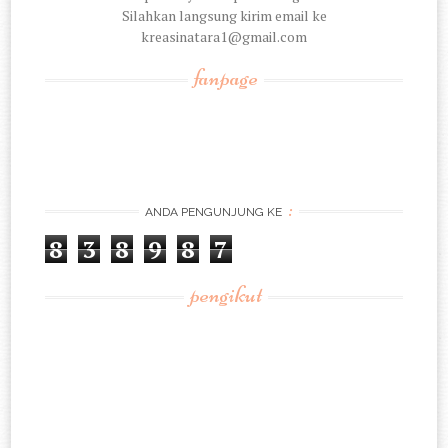
Silahkan langsung kirim email ke
kreasinatara1@gmail.com
fanpage
:
ANDA PENGUNJUNG KE
8
3
8
9
8
7
pengikut