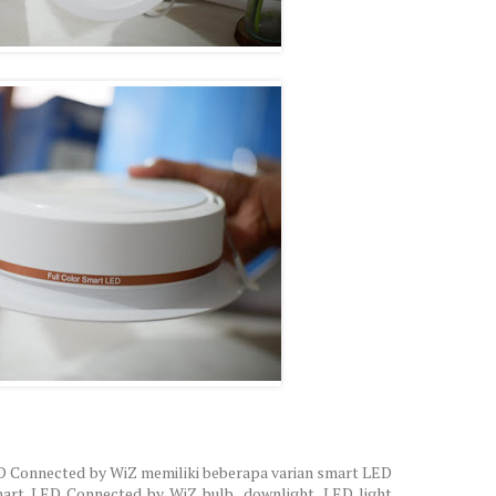
ED Connected by WiZ memiliki beberapa varian smart LED
art LED Connected by WiZ bulb, downlight, LED light