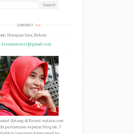
r:
us
CONTACT
ss:
Harapan Jaya, Bekasi
:
kreasinatara1@gmail.com
amat datang di Kreasi-natara.com
a pertanyaan seputar blog ini...?
ilahkan langsung kirim email ke