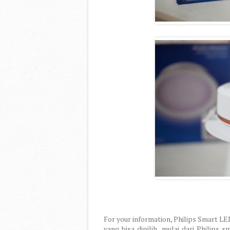
For your information, Philips Smart L
yang bisa dipilih, mulai dari
Philips sm