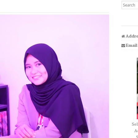
Search fo
Addre
Email
Sel
Ad
S