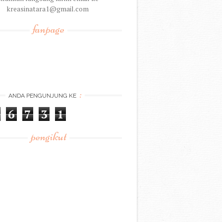
kreasinatara1@gmail.com
fanpage
:
ANDA PENGUNJUNG KE
6
7
3
1
pengikut