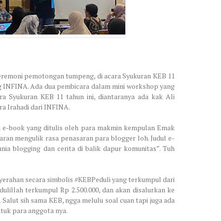
seremoni pemotongan tumpeng, di acara Syukuran KEB 11
reng INFINA. Ada dua pembicara dalam mini workshop yang
 Syukuran KEB 11 tahun ini, diantaranya ada kak Ali
a Irahadi dari INFINA.
ran e-book yang ditulis oleh para makmin kempulan Emak
enaran mengulik rasa penasaran para blogger loh. Judul e-
nia blogging dan cerita di balik dapur komunitas”. Tuh
penyerahan secara simbolis #KEBPeduli yang terkumpul dari
illah terkumpul Rp 2.500.000, dan akan disalurkan ke
. Salut sih sama KEB, ngga melulu soal cuan tapi juga ada
tuk para anggota nya.