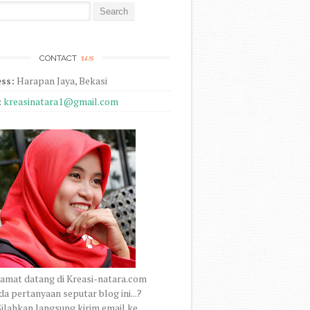
r:
us
CONTACT
ss:
Harapan Jaya, Bekasi
:
kreasinatara1@gmail.com
amat datang di Kreasi-natara.com
a pertanyaan seputar blog ini...?
ilahkan langsung kirim email ke