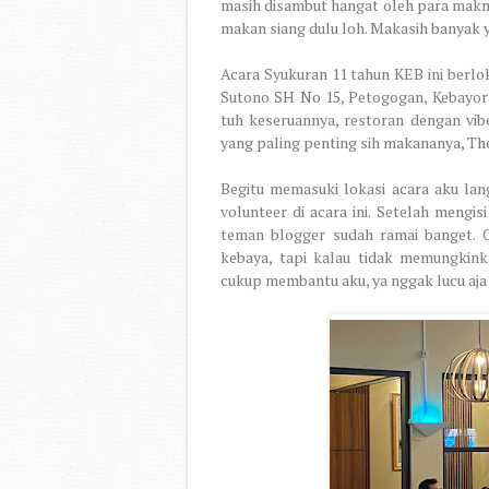
masih disambut hangat oleh para makm
makan siang dulu loh. Makasih banyak 
Acara Syukuran 11 tahun KEB ini berlok
Sutono SH No 15, Petogogan, Kebayoran
tuh keseruannya, restoran dengan vibe
yang paling penting sih makananya, The
Begitu memasuki lokasi acara aku lan
volunteer di acara ini. Setelah mengi
teman blogger sudah ramai banget. O 
kebaya, tapi kalau tidak memungkin
cukup membantu aku, ya nggak lucu aja 