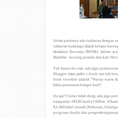
Selain pastinya ada syukuran dengan 
tahun ini kami juga diajak belajar ba
diadakan Bersama INFINA dalam acara
Muakhir
seorang penulis dan kak Oktor
Tak hanya itu saja, ada juga peluncu
Blogger. Jujur, judul e-book nya tuh b
book tersebut adalah “Warna-warni du
bikin penasaran banget kan?!
Itu aja? O jelas tidak dong, ada juga 
kampanye #KEBCharity11KRun. Alhamdul
RA Miftahul Jannah, Noborejo, Salatiga
program charity dan pengembangan un