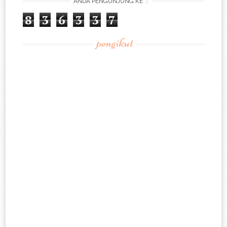
ANDA PENGUNJUNG KE
8
3
6
3
3
7
pengikut