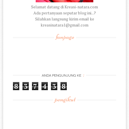
Selamat datang di Kreasi-natara.com
Ada pertanyaan seputar blog ini...?
Silahkan langsung kirim email ke
kreasinatara1@gmail.com
fanpage
:
ANDA PENGUNJUNG KE
8
3
7
4
3
8
pengikut