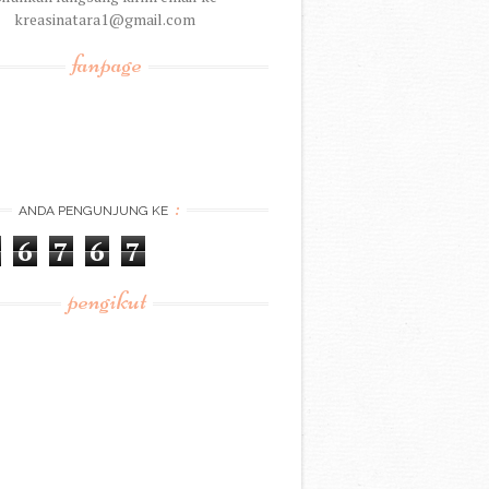
kreasinatara1@gmail.com
fanpage
:
ANDA PENGUNJUNG KE
6
7
6
7
pengikut