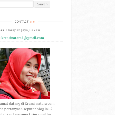
r:
us
CONTACT
ss:
Harapan Jaya, Bekasi
:
kreasinatara1@gmail.com
amat datang di Kreasi-natara.com
a pertanyaan seputar blog ini...?
ilahkan langsung kirim email ke