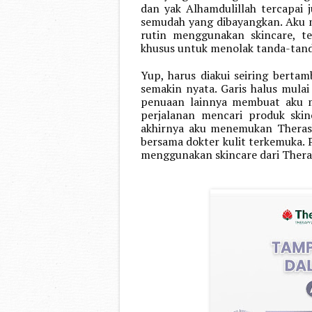
dan yak Alhamdulillah tercapai 
semudah yang dibayangkan. Aku m
rutin menggunakan skincare, t
khusus untuk menolak tanda-tand
Yup, harus diakui seiring bertam
semakin nyata. Garis halus mula
penuaan lainnya membuat aku me
perjalanan mencari produk skin
akhirnya aku menemukan Therask
bersama dokter kulit terkemuka.
menggunakan skincare dari Theraski