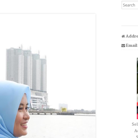
Search fo
Addre
Email
Sel
Ad
S