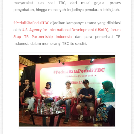
masyarakat luas soal TBC, dari mulai gejala, proses
pengobatan, hingga mencegah terjadinya penularan lebih jauh.
#PeduliKitaPeduliTBC
dijadikan kampanye utama yang diinisiasi
oleh
U.S. Agency for International Development (USAID)
,
forum
Stop TB Partnertship Indonesia
dan para pemerhati TB
Indonesia dalam memerangi TBC itu sendiri.