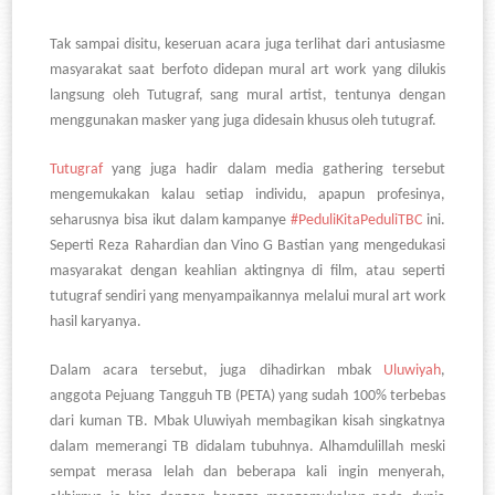
Tak sampai disitu, keseruan acara juga terlihat dari antusiasme
masyarakat saat berfoto didepan mural art work yang dilukis
langsung oleh Tutugraf, sang mural artist, tentunya dengan
menggunakan masker yang juga didesain khusus oleh tutugraf.
Tutugraf
yan
g juga hadir dalam media gathering tersebut
mengemukakan kalau setiap individu, apapun profesinya,
seharusnya bisa ikut dalam kampanye
#PeduliKitaPeduliTBC
ini.
Seperti Reza Rahardian dan Vino G Bastian yang mengedukasi
masyarakat dengan keahlian aktingnya di film, atau seperti
tutugraf sendiri yang menyampaikannya melalui mural art work
hasil karyanya.
Dalam acara tersebut, juga dihadirkan mbak
Uluwiyah
,
anggota Pejuang Tangguh TB (PETA) yang sudah 100% terbebas
dari kuman TB. Mbak Uluwiyah membagikan kisah singkatnya
dalam memerangi TB didalam tubuhnya. Alhamdulillah meski
sempat merasa lelah dan beberapa kali ingin menyerah,