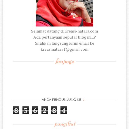
Selamat datang di Kreasi-natara.com
Ada pertanyaan seputar blog ini...?
Silahkan langsung kirim email ke
kreasinatara1@gmail.com
fanpage
:
ANDA PENGUNJUNG KE
8
3
6
2
8
4
pengikut