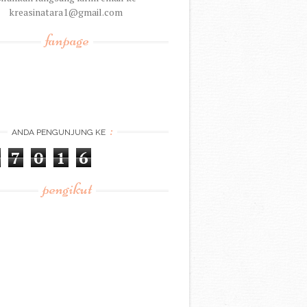
kreasinatara1@gmail.com
fanpage
:
ANDA PENGUNJUNG KE
7
0
1
6
pengikut