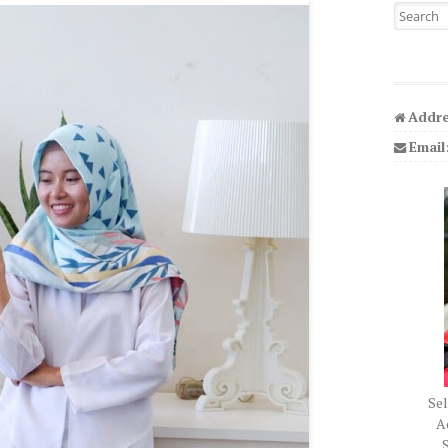
Search fo
Addre
Email
Sel
Ad
S