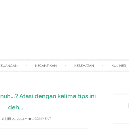
Skip to content
KEUANGAN
KECANTIKAN
KESEHATAN
KULINER
uh...? Atasi dengan kelima tips ini
deh...
A
MEI 09, 2019
//
1 COMMENT