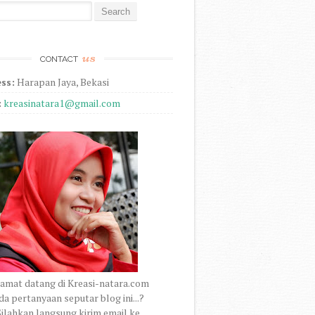
r:
us
CONTACT
ss:
Harapan Jaya, Bekasi
:
kreasinatara1@gmail.com
amat datang di Kreasi-natara.com
a pertanyaan seputar blog ini...?
ilahkan langsung kirim email ke