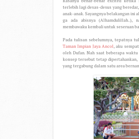
Rasanya benar-benar excited ketik
terlebih lagi desas-desus yang beredar
anak-anak. Sayangnya belakangan ini 
ga ada abisnya (Alhamdulillah..), 
membawaku kembali untuk seseruan ba
Pada tulisan sebelumnya, tepatnya tu
Taman Impian Jaya Ancol
, aku sempa
oleh Dufan. Nah saat beberapa waktu 
konsep tersebut tetap dipertahankan,
yang tergabung dalam satu area bernam