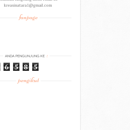
kreasinatara1@gmail.com
fanpage
:
ANDA PENGUNJUNG KE
6
5
8
5
pengikut