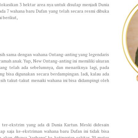
kasikan 3 hektar area nya untuk disulap menjadi Dunia
 ada 7 wahana baru Dufan yang telah secara resmi dibuka
 berikut,
asih sama dengan wahana Ontang-anting yang legendaris
h ramah anak. Yup, New Ontang-anting ini memiliki ukuran
yang telah ada sebelumnya, dan menariknya lagi, pada
ng bisa digunakan secara berdampingan. Jadi, kalau ada
sih takut-takut menaiki wahana ini bisa didampingi oleh
ter-ekstrim yang ada di Dunia Kartun. Meski didesain
p saja ke-ekstriman wahana baru Dufan ini tidak bisa
a akan dibawa ‘terbang’ ke ketinggian sekitar 30 meter