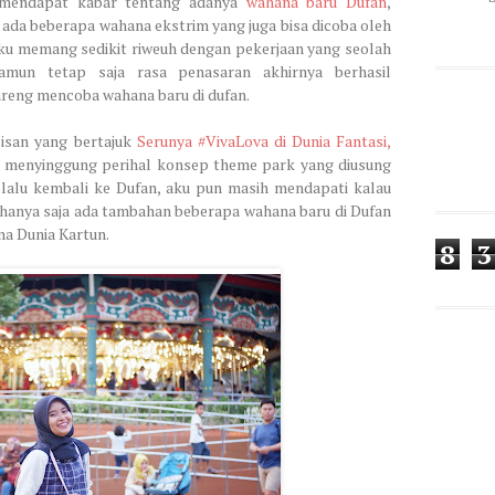
a mendapat kabar tentang adanya
wahana baru Dufan
,
, ada beberapa wahana ekstrim yang juga bisa dicoba oleh
aku memang sedikit riweuh dengan pekerjaan yang seolah
namun tetap saja rasa penasaran akhirnya berhasil
reng mencoba wahana baru di dufan.
lisan yang bertajuk
Serunya #VivaLova di Dunia Fantasi,
t menyinggung perihal konsep theme park yang diusung
lalu kembali ke Dufan, aku pun masih mendapati kalau
 hanya saja ada tambahan beberapa wahana baru di Dufan
a Dunia Kartun.
8
3