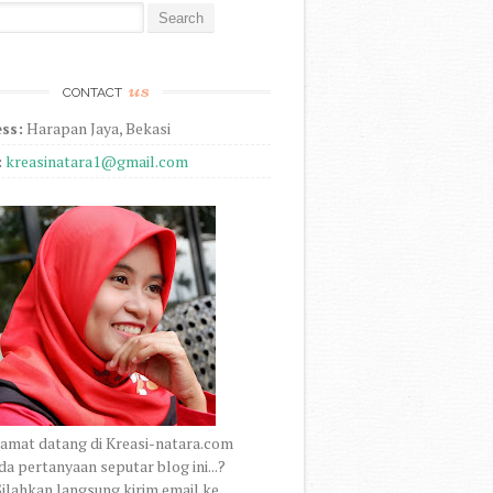
r:
us
CONTACT
ss:
Harapan Jaya, Bekasi
:
kreasinatara1@gmail.com
amat datang di Kreasi-natara.com
a pertanyaan seputar blog ini...?
ilahkan langsung kirim email ke