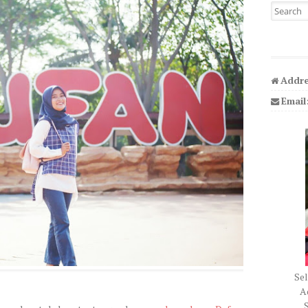
Search fo
Addre
Email
Sel
Ad
S