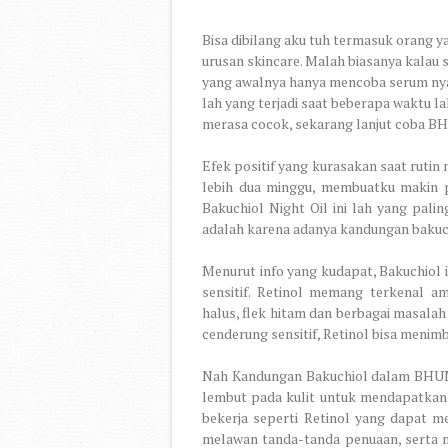
Bisa dibilang aku tuh termasuk orang 
urusan skincare. Malah biasanya kalau 
yang awalnya hanya mencoba serum nya 
lah yang terjadi saat beberapa waktu 
merasa cocok, sekarang lanjut coba BH
Efek positif yang kurasakan saat rut
lebih dua minggu, membuatku makin
Bakuchiol Night Oil ini lah yang pali
adalah karena adanya kandungan bakuch
Menurut info yang kudapat, Bakuchiol i
sensitif. Retinol memang terkenal am
halus, flek hitam dan berbagai masalah
cenderung sensitif, Retinol bisa menim
Nah Kandungan Bakuchiol dalam BHUMI B
lembut pada kulit untuk mendapatkan 
bekerja seperti Retinol yang dapat m
melawan tanda-tanda penuaan, serta m