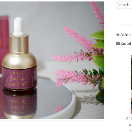
Search fo
Addre
Email
Sel
Ad
S