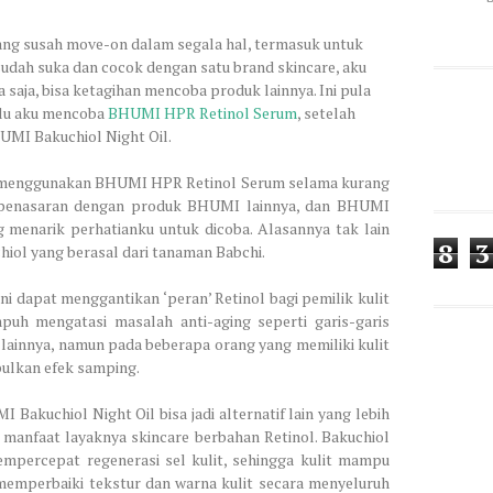
yang susah move-on dalam segala hal, termasuk untuk
sudah suka dan cocok dengan satu brand skincare, aku
saja, bisa ketagihan mencoba produk lainnya. Ini pula
lalu aku mencoba
BHUMI HPR Retinol Serum
, setelah
UMI Bakuchiol Night Oil.
in menggunakan BHUMI HPR Retinol Serum selama kurang
 penasaran dengan produk BHUMI lainnya, dan BHUMI
ng menarik perhatianku untuk dicoba. Alasannya tak lain
8
3
iol yang berasal dari tanaman Babchi.
ni dapat menggantikan ‘peran’ Retinol bagi pemilik kulit
puh mengatasi masalah anti-aging seperti garis-garis
 lainnya, namun pada beberapa orang yang memiliki kulit
bulkan efek samping.
akuchiol Night Oil bisa jadi alternatif lain yang lebih
manfaat layaknya skincare berbahan Retinol. Bakuchiol
empercepat regenerasi sel kulit, sehingga kulit mampu
emperbaiki tekstur dan warna kulit secara menyeluruh