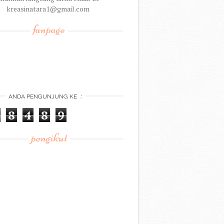
kreasinatara1@gmail.com
fanpage
:
ANDA PENGUNJUNG KE
8
4
8
9
pengikut