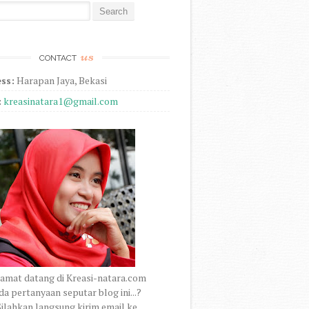
r:
us
CONTACT
ss:
Harapan Jaya, Bekasi
:
kreasinatara1@gmail.com
amat datang di Kreasi-natara.com
a pertanyaan seputar blog ini...?
ilahkan langsung kirim email ke