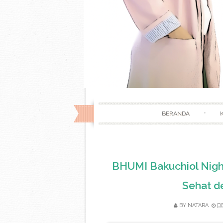
BERANDA
BHUMI Bakuchiol Night
Sehat d
BY
NATARA
D